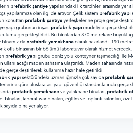
elerin
prefabrik şantiye
yapılarındaki ilk tercihleri arasında yer al
a yapılarımıza olan ilgi de artıyor. Çelik sistem
prefabrik yapı
s
’un konuttan
prefabrik şantiye
yerleşkelerine proje gerçekleştirdi
ye yapı grubunun inşası
prefabrik yapı
modeliyle gerçekleştirild
kurulumu gerçekleştirildi. Bu binalardan 370 metrekare büyüklü
e binamız da
prefabrik yemekhane
olarak hazırlandı. 190 metre
brik ofis binasının bir bölümü laboratuvar olarak hizmet verecek.
len
prefabrik yapı
grubu deniz yolu konteyner taşımacılığı ile M
ın
ullanılacağı maden sahasına ulaştırıldı. Maden sahasında haz
 gerçekleştirilerek kullanıma hazır hale getirildi.
abrik yapı
sektöründeki uzmanlığmızla çok sayıda
prefabrik şa
kriterlerine göre uluslararası yapı güvenliği standartlarında gerçe
asında
prefabrik yemekhane
ve yatakhane binaları,
prefabrik of
met binaları, laboratuvar binaları, eğitim ve toplantı salonları, ö
k sayıda bina yer alıyor.