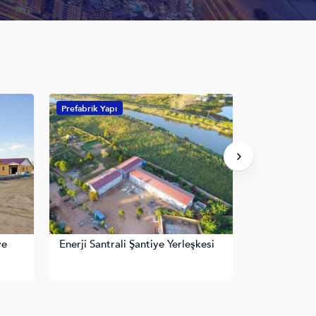
Prefabrik Yapı
Prefabrik Yapı
Enerji Santrali Şantiye Yerleşkesi
Çiftlik Evleri 