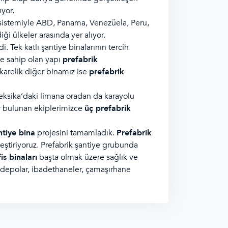
ıyor.
istemiyle ABD, Panama, Venezüela, Peru,
ği ülkeler arasında yer alıyor.
i. Tek katlı şantiye binalarının tercih
ğe sahip olan yapı
prefabrik
karelik diğer binamız ise
prefabrik
eksika’daki limana oradan da karayolu
ır bulunan ekiplerimizce
üç prefabrik
ntiye bina
projesini tamamladık.
Prefabrik
kleştiriyoruz. Prefabrik şantiye grubunda
is binaları
başta olmak üzere sağlık ve
zel depolar, ibadethaneler, çamaşırhane