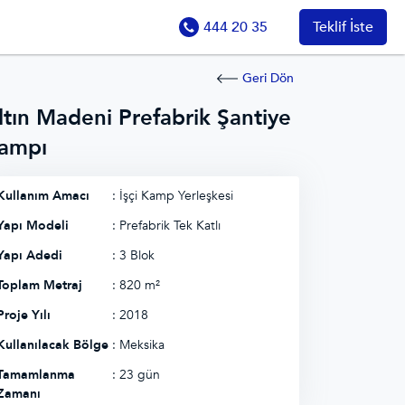
444 20 35
Teklif İste
Geri Dön
ltın Madeni Prefabrik Şantiye
ampı
Kullanım Amacı
: İşçi Kamp Yerleşkesi
Yapı Modeli
: Prefabrik Tek Katlı
Yapı Adedi
: 3 Blok
Toplam Metraj
: 820 m²
Proje Yılı
: 2018
Kullanılacak Bölge
: Meksika
Tamamlanma
: 23 gün
Zamanı