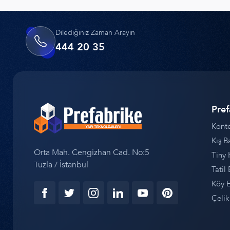
Dilediğiniz Zaman Arayın
444 20 35
Pref
Konte
Kış B
Orta Mah. Cengizhan Cad. No:5
Tiny 
Tuzla / İstanbul
Tatil 
Köy E
Çelik