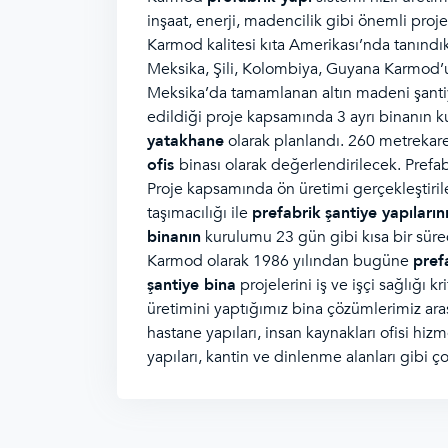
inşaat, enerji, madencilik gibi önemli proj
Karmod kalitesi kıta Amerikası’nda tanındıkç
Meksika, Şili, Kolombiya, Guyana Karmod
Meksika’da tamamlanan altın madeni şanti
edildiği proje kapsamında 3 ayrı binanın 
yatakhane
olarak planlandı. 260 metrekar
ofis
binası olarak değerlendirilecek. Prefa
Proje kapsamında ön üretimi gerçekleştiri
taşımacılığı ile
prefabrik
şantiye yapıların
binanın
kurulumu 23 gün gibi kısa bir sürede
Karmod olarak 1986 yılından bugüne
pref
şantiye bina
projelerini iş ve işçi sağlığı 
üretimini yaptığımız bina çözümlerimiz ar
hastane yapıları, insan kaynakları ofisi hiz
yapıları, kantin ve dinlenme alanları gibi ço