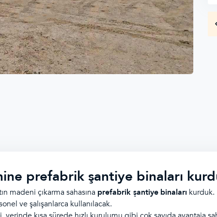
ine prefabrik şantiye binaları kur
tın madeni çıkarma sahasına
prefabrik şantiye
binaları
kurduk. 
nel ve şalışanlarca kullanılacak.
mi, yerinde kısa sürede hızlı kurulumu gibi çok sayıda avantaja