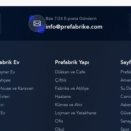
Bize 7/24 E-posta Gönderin
info@prefabrike.com
abrik Ev
Prefabrik Yapı
Sayf
yner Ev
Dükkan ve Cafe
Prefa
ahçesi
Çiftlik
Ameri
House ve Karavan
Fabrika ve Atölye
Su D
Evleri
Hastane
Camii
vi
Kümes ve Ahır
Asker
 Ev
Lojman ve Yatakhane
Güven
Ofis
Sanay
Okul
Spor