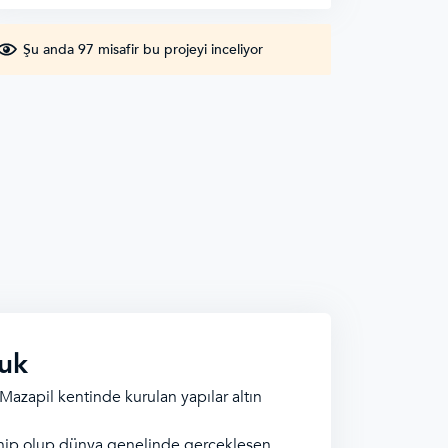
Şu anda 97 misafir bu projeyi inceliyor
duk
Mazapil kentinde kurulan yapılar altın
 sahip olup dünya genelinde gerçekleşen