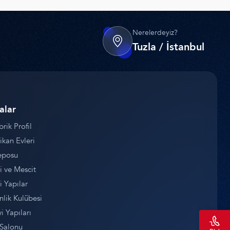
Nerelerdeyiz?
Tuzla / İstanbul
alar
brik Profil
kan Evleri
eposu
 ve Mescit
i Yapılar
lik Kulübesi
i Yapıları
 Salonu