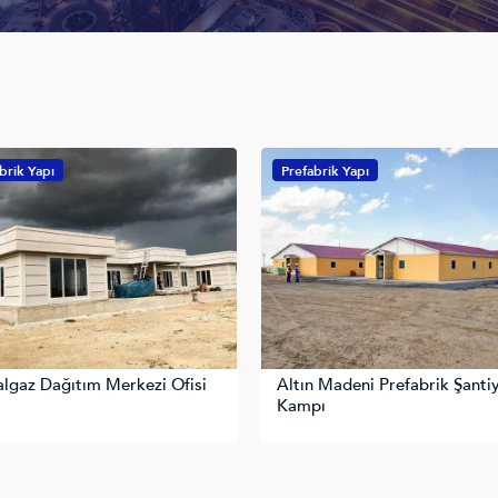
ik Yapı
Prefabrik Yapı
az Dağıtım Merkezi Ofisi
Altın Madeni Prefabrik Şantiye
Kampı