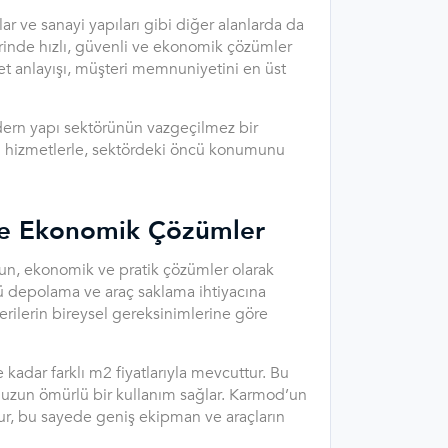
r ve sanayi yapıları gibi diğer alanlarda da
lerinde hızlı, güvenli ve ekonomik çözümler
met anlayışı, müşteri memnuniyetini en üst
odern yapı sektörünün vazgeçilmez bir
li hizmetlerle, sektördeki öncü konumunu
k ve Ekonomik Çözümler
ygun, ekonomik ve pratik çözümler olarak
rlü depolama ve araç saklama ihtiyacına
erilerin bireysel gereksinimlerine göre
adar farklı m2 fiyatlarıyla mevcuttur. Bu
 uzun ömürlü bir kullanım sağlar. Karmod’un
ur, bu sayede geniş ekipman ve araçların