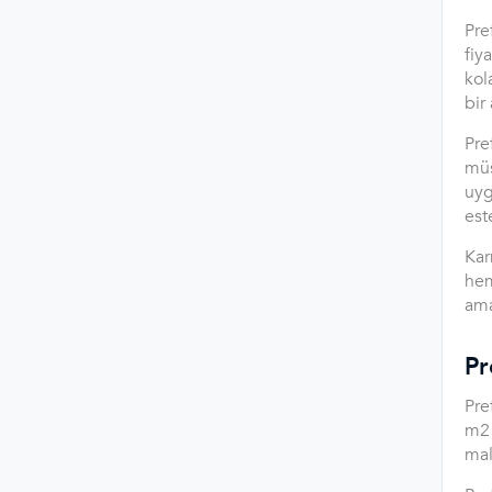
Pre
fiy
kol
bir 
Pre
müş
uyg
est
Kar
hem
ama
Pr
Pre
m2 
mal