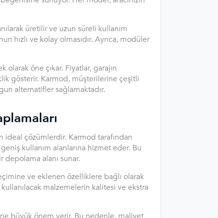
n beğenisine sunuyor. Her model, aracınızın
nılarak üretilir ve uzun süreli kullanım
nun hızlı ve kolay olmasıdır. Ayrıca, modüler
 olarak öne çıkar. Fiyatlar, garajın
ik gösterir. Karmod, müşterilerine çeşitli
gun alternatifler sağlamaktadır.
aplamaları
çin ideal çözümlerdir. Karmod tarafından
 geniş kullanım alanlarına hizmet eder. Bu
ir depolama alanı sunar.
imine ve eklenen özelliklere bağlı olarak
kullanılacak malzemelerin kalitesi ve ekstra
ine büyük önem verir. Bu nedenle, maliyet