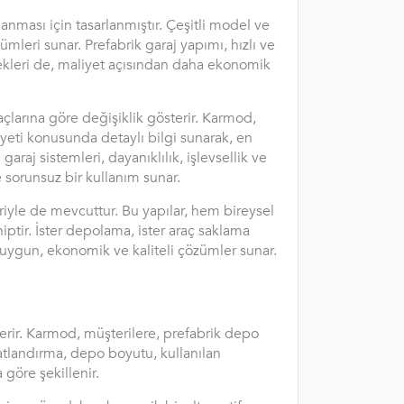
lanması için tasarlanmıştır. Çeşitli model ve
mleri sunar. Prefabrik garaj yapımı, hızlı ve
enekleri de, maliyet açısından daha ekonomik
iyaçlarına göre değişiklik gösterir. Karmod,
yeti konusunda detaylı bilgi sunarak, en
raj sistemleri, dayanıklılık, işlevsellik ve
e sorunsuz bir kullanım sunar.
eriyle de mevcuttur. Bu yapılar, hem bireysel
iptir. İster depolama, ister araç saklama
a uygun, ekonomik ve kaliteli çözümler sunar.
terir. Karmod, müşterilere, prefabrik depo
yatlandırma, depo boyutu, kullanılan
 göre şekillenir.