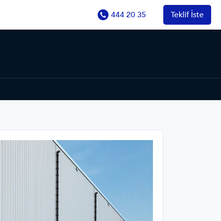
444 20 35
Teklif İste