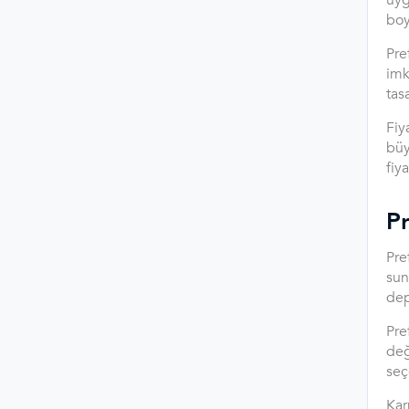
uyg
boy
Pre
imk
tas
Fiy
büy
fiy
P
Pre
sun
dep
Pre
değ
seç
Kar