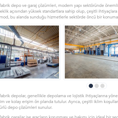
fabrik depo ve garaj çözümleri, modern yapı sektöründe önemli bir
eklik açısından yüksek standartlara sahip olup, çeşitli ihtiyaçlar
mod, bu alanda sunduğu hizmetlerle sektörde öncü bir konuma s
fabrik depolar, genellikle depolama ve lojistik ihtiyaçlarına yöneli
im ve kolay erişim ön planda tutulur. Ayrıca, çeşitli iklim koşull
rlü depo çözümleri sunulur.
fabrik garajlar ise araçların korunması ve bakımı için ideal bir se