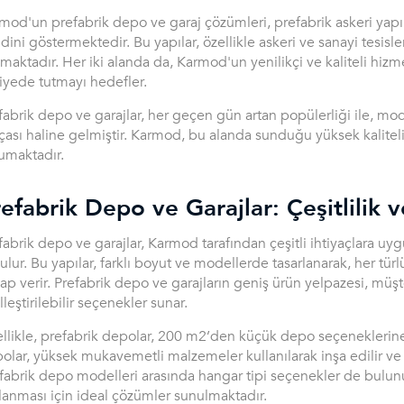
mod'un prefabrik depo ve garaj çözümleri, prefabrik askeri yapıla
dini göstermektedir. Bu yapılar, özellikle askeri ve sanayi tesis
maktadır. Her iki alanda da, Karmod'un yenilikçi ve kaliteli hiz
iyede tutmayı hedefler.
fabrik depo ve garajlar, her geçen gün artan popülerliği ile, m
çası haline gelmiştir. Karmod, bu alanda sunduğu yüksek kalite
umaktadır.
refabrik Depo ve Garajlar: Çeşitlili
fabrik depo ve garajlar, Karmod tarafından çeşitli ihtiyaçlara u
ulur. Bu yapılar, farklı boyut ve modellerde tasarlanarak, her tü
ap verir. Prefabrik depo ve garajların geniş ürün yelpazesi, müşt
lleştirilebilir seçenekler sunar.
llikle, prefabrik depolar, 200 m2’den küçük depo seçeneklerine k
olar, yüksek mukavemetli malzemeler kullanılarak inşa edilir ve
fabrik depo modelleri arasında hangar tipi seçenekler de bulun
lanması için ideal çözümler sunulmaktadır.