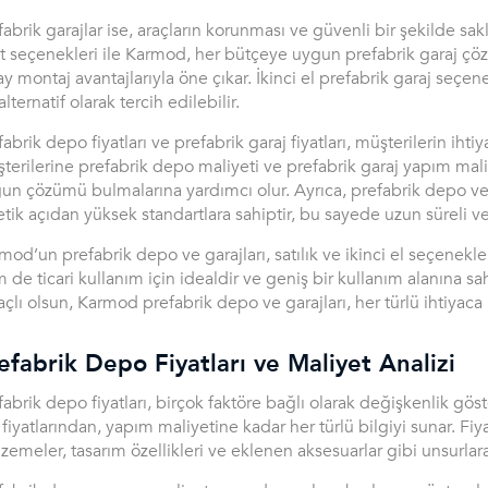
fabrik garajlar ise, araçların korunması ve güvenli bir şekilde sak
at seçenekleri ile Karmod, her bütçeye uygun prefabrik garaj çözü
ay montaj avantajlarıyla öne çıkar. İkinci el prefabrik garaj seç
alternatif olarak tercih edilebilir.
fabrik depo fiyatları ve prefabrik garaj fiyatları, müşterilerin iht
terilerine prefabrik depo maliyeti ve prefabrik garaj yapım mali
un çözümü bulmalarına yardımcı olur. Ayrıca, prefabrik depo ve ga
etik açıdan yüksek standartlara sahiptir, bu sayede uzun süreli v
mod’un prefabrik depo ve garajları, satılık ve ikinci el seçenekl
 de ticari kullanım için idealdir ve geniş bir kullanım alanına sah
çlı olsun, Karmod prefabrik depo ve garajları, her türlü ihtiyac
efabrik Depo Fiyatları ve Maliyet Analizi
fabrik depo fiyatları, birçok faktöre bağlı olarak değişkenlik gös
fiyatlarından, yapım maliyetine kadar her türlü bilgiyi sunar. Fi
zemeler, tasarım özellikleri ve eklenen aksesuarlar gibi unsurlara