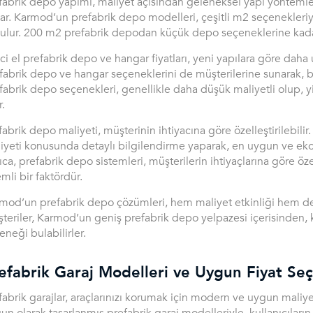
fabrik depo yapımı, maliyet açısından geleneksel yapı yöntemle
ar. Karmod’un prefabrik depo modelleri, çeşitli m2 seçenekleriyle
ulur. 200 m2 prefabrik depodan küçük depo seçeneklerine kadar,
nci el prefabrik depo ve hangar fiyatları, yeni yapılara göre daha
fabrik depo ve hangar seçeneklerini de müşterilerine sunarak, büt
fabrik depo seçenekleri, genellikle daha düşük maliyetli olup, yin
r.
fabrik depo maliyeti, müşterinin ihtiyacına göre özelleştirilebil
iyeti konusunda detaylı bilgilendirme yaparak, en uygun ve ek
ıca, prefabrik depo sistemleri, müşterilerin ihtiyaçlarına göre özel
mli bir faktördür.
mod’un prefabrik depo çözümleri, hem maliyet etkinliği hem de y
teriler, Karmod’un geniş prefabrik depo yelpazesi içerisinden, 
eneği bulabilirler.
efabrik Garaj Modelleri ve Uygun Fiyat Seç
fabrik garajlar, araçlarınızı korumak için modern ve uygun maliyet