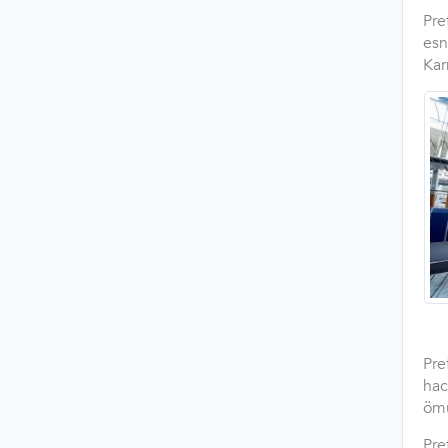
Pre
esn
Kar
Pre
hac
ömü
Pre