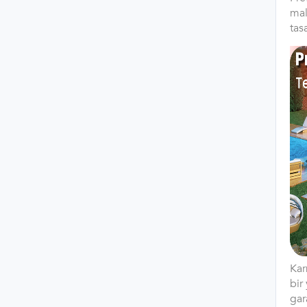
mal
tas
Kar
bir
gar