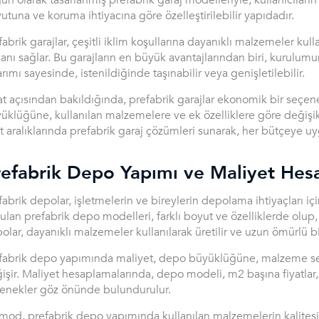
un olarak tasarlanmış prefabrik garaj modelleriyle, kullanıcıları
utuna ve koruma ihtiyacına göre özelleştirilebilir yapıdadır.
fabrik garajlar, çeşitli iklim koşullarına dayanıklı malzemeler kulla
anı sağlar. Bu garajların en büyük avantajlarından biri, kurulumu
arımı sayesinde, istenildiğinde taşınabilir veya genişletilebilir.
at açısından bakıldığında, prefabrik garajlar ekonomik bir seçenek
üklüğüne, kullanılan malzemelere ve ek özelliklere göre değişikl
at aralıklarında prefabrik garaj çözümleri sunarak, her bütçeye uy
refabrik Depo Yapımı ve Maliyet Hes
fabrik depolar, işletmelerin ve bireylerin depolama ihtiyaçları i
ulan prefabrik depo modelleri, farklı boyut ve özelliklerde olup,
olar, dayanıklı malzemeler kullanılarak üretilir ve uzun ömürlü b
fabrik depo yapımında maliyet, depo büyüklüğüne, malzeme seç
işir. Maliyet hesaplamalarında, depo modeli, m2 başına fiyatlar, 
enekler göz önünde bulundurulur.
mod, prefabrik depo yapımında kullanılan malzemelerin kalites