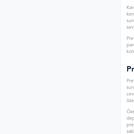
Kar
ken
sun
sev
Pre
par
kor
P
Pre
sun
cev
öze
Öze
dep
pre
sak