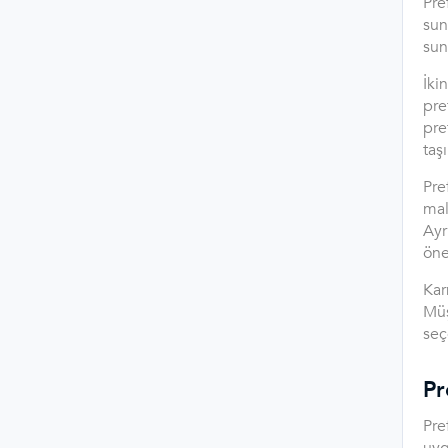
Pre
sun
sun
İki
pre
pre
taşı
Pre
mal
Ayr
öne
Kar
Müş
seç
Pr
Pre