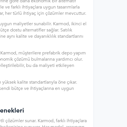
rine göre daha ekonomik bir alternatif
 ve farklı ihtiyaçlara uygun tasarımlarla
 her türlü ihtiyaç için çözümler mevcuttur.
 uygun maliyetler sunabilir. Karmod, ikinci el
çe dostu alternatifler sağlar. Satılık
e aynı kalite ve dayanıklılık standartlarını
ir. Karmod, müşterilere prefabrik depo yapım
onomik çözümü bulmalarına yardımcı olur.
leştirilebilir, bu da maliyeti etkileyen
üksek kalite standartlarıyla öne çıkar.
kendi bütçe ve ihtiyaçlarına en uygun
enekleri
li çözümler sunar. Karmod, farklı ihtiyaçlara