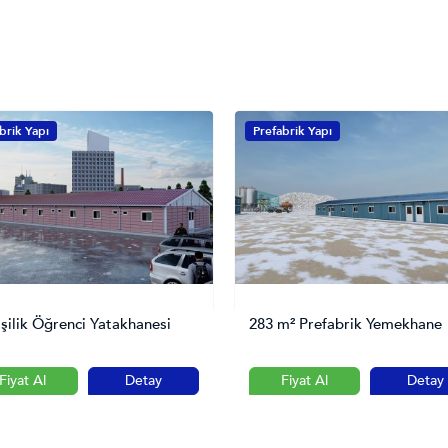
brik Yapı
Prefabrik Yapı
işilik Öğrenci Yatakhanesi
283 m² Prefabrik Yemekhane
Fiyat Al
Detay
Fiyat Al
Detay