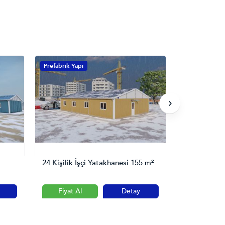
Prefabrik Yapı
Prefabrik Yap
24 Kişilik İşçi Yatakhanesi 155 m²
86 Kişilik Ö
Fiyat Al
Detay
Fiyat Al