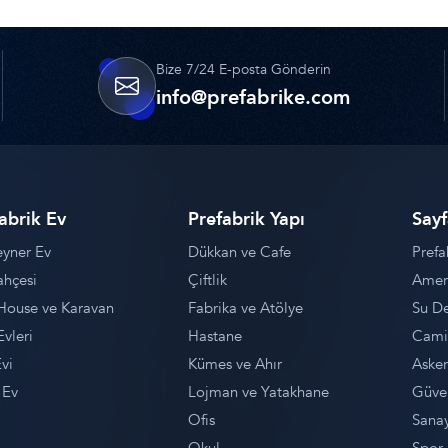
Bize 7/24 E-posta Gönderin
info@prefabrike.com
abrik Ev
Prefabrik Yapı
Sayf
yner Ev
Dükkan ve Cafe
Prefa
ahçesi
Çiftlik
Ameri
House ve Karavan
Fabrika ve Atölye
Su D
Evleri
Hastane
Camii
vi
Kümes ve Ahır
Asker
 Ev
Lojman ve Yatakhane
Güven
Ofis
Sanay
Okul
Spor