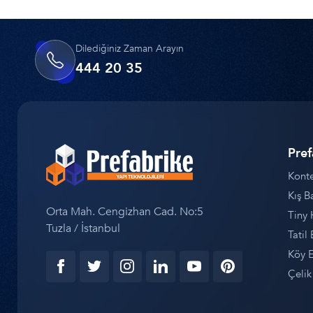
Dilediğiniz Zaman Arayın
444 20 35
Pref
Konte
Kış B
Orta Mah. Cengizhan Cad. No:5
Tiny 
Tuzla / İstanbul
Tatil 
Köy E
Çelik