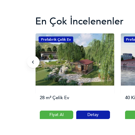
En Çok İncelenenler
Prefabrik Çelik Ev
Prefa
ekhane
28 m² Çelik Ev
40 K
Detay
Fiyat Al
Detay