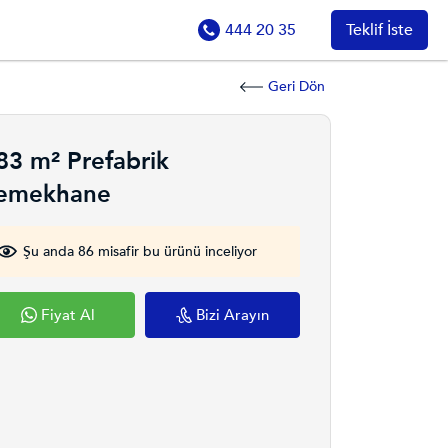
444 20 35
Teklif İste
Geri Dön
83 m² Prefabrik
emekhane
Şu anda 86 misafir bu ürünü inceliyor
Fiyat Al
Bizi Arayın