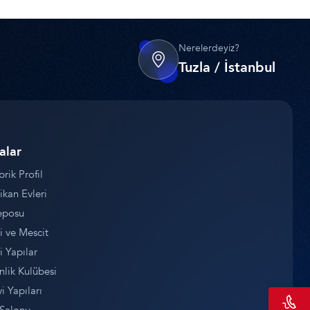
Nerelerdeyiz?
Tuzla / İstanbul
alar
brik Profil
kan Evleri
eposu
 ve Mescit
i Yapılar
lik Kulübesi
i Yapıları
 Salonu